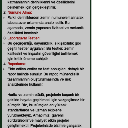
katmanlarının derinliklerini ve özelliklerini
belirlemek için gerçekleştirilir.
Numune Alma:
Farklı derinliklerden zemin numuneleri alınarak
laboratuvar ortamında analiz edilir. Bu
aşamada, zemin yapısının fiziksel ve mekanik
özellikleri incelenir.
Laboratuvar Testler
i:
Su geçirgenliği, dayanıklılık, sıkışabilirlik gibi
çeşitli testler uygulanır. Bu testler, zemin
kalitesini ve inşaatın güvenliğini belirlemek
için kritik öneme sahiptir.
Raporlama:
Elde edilen veriler ve test sonuçları, detaylı bir
rapor halinde sunulur. Bu rapor, mühendislik
tasarımlarının oluşturulmasında ve risk
analizlerinde kullanılır.
Harita ve zemin etüdü, projelerin başarılı bir
şekilde hayata geçirilmesi için vazgeçilmez bir
süreçtir. Biz, bu süreçleri en yüksek
standartlarda ve uzman ekiplerle
yürütmekteyiz. Amacımız, güvenli,
sürdürülebilir ve maliyet etkin projeler
geliştirmektir. Projelerinizde bizimle çalışarak,