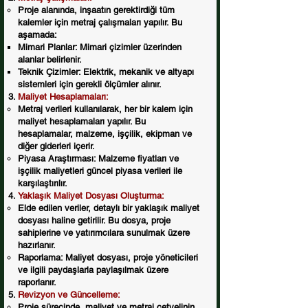
Proje alanında, inşaatın gerektirdiği tüm
kalemler için metraj çalışmaları yapılır. Bu
aşamada:
Mimari Planlar: Mimari çizimler üzerinden
alanlar belirlenir.
Teknik Çizimler: Elektrik, mekanik ve altyapı
sistemleri için gerekli ölçümler alınır.
Maliyet Hesaplamaları:
Metraj verileri kullanılarak, her bir kalem için
maliyet hesaplamaları yapılır. Bu
hesaplamalar, malzeme, işçilik, ekipman ve
diğer giderleri içerir.
Piyasa Araştırması: Malzeme fiyatları ve
işçilik maliyetleri güncel piyasa verileri ile
karşılaştırılır.
Yaklaşık Maliyet Dosyası Oluşturma:
Elde edilen veriler, detaylı bir yaklaşık maliyet
dosyası haline getirilir. Bu dosya, proje
sahiplerine ve yatırımcılara sunulmak üzere
hazırlanır.
Raporlama: Maliyet dosyası, proje yöneticileri
ve ilgili paydaşlarla paylaşılmak üzere
raporlanır.
Revizyon ve Güncelleme:
Proje sürecinde, maliyet ve metraj cetvelinin