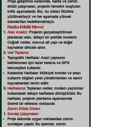
Proje geliştirme sürecinde, harita ve zemin
etüdü çalışmaları, projenin temelini oluşturan
kritik aşamalardır. Biz, bu süreci titizlikle
yürütmekteyiz ve her aşamada yüksek
standartları hedeflemekteyiz.
Harita Etüdü Süreci
Alan Analizi:
Projenin gerçekleştirilmesi
planlanan alan, detaylı bir şekilde incelenir.
Coğrafi veriler, mevcut alt yapı ve doğal
kaynaklar dikkate alınır.
Veri Toplama:
Topografik Haritalar: Arazi yapısının
belirlenmesi için lazer tarama ve GPS
teknolojileri kullanılır.
Kadastral Haritalar: Mülkiyet sınırları ve arazi
kullanım bilgileri yerel yönetimlerden ve resmi
kaynaklardan temin edilir.
Haritalama:
Toplanan veriler, modern yazılımlar
kullanılarak detaylı haritalara dönüştürülür. Bu
haritalar, projenin planlama aşamasında
önemli bir referans noktasıdır.
Zemin Etüdü Süreci
Sondaj Çalışmaları:
Proje alanında uygun noktalardan zemin
sondajları yapılır. Bu işlemler, zemin